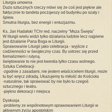
Liturgia umowna
Dużo sztucznych rzeczy mówi się że coś jest piękne ale
faktycznie to tandeta począwszy od budynku po szaty i
śpiew.
Smutna liturgia, bez energii i entuzjazmu.
Ks. Jan Hadałski TChr red. naczelny "Msza Święta"
W liturgii wielu widzi tylko działania ludzkie lecz najpierw
jest działanie Pana Boga w Liturgii.
Sprawowanie Liturgii jako celebracja - wyjście z
codzienności w świąteczny czas. By ustrzec się przed
formalizmem i rutyną.
świętowanie to nie jest kwestia tylko czasu wolnego.
Sztuka Celebracji
-zgodnie z zasadami, nie jestem właścicielem liturgii, może
tu być wręcz zdradą. Ukazujemy tu miłość do Kościoła
-naturalnie, tak sprawować by nie było tu czegoś
sztucznego i teatru.
-piękno dekoracji i miejsca
Dyskusja
-problemy ze wspólnotowym sprawowaniem Liturgii w
aktywnym życiu apostolskim