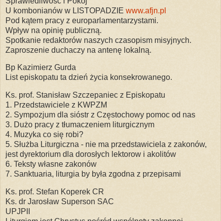
Sprawiedliwość i Pokój
U kombonianów w LISTOPADZIE
www.afjn.pl
Pod kątem pracy z europarlamentarzystami.
Wpływ na opinię publiczną.
Spotkanie redaktorów naszych czasopism misyjnych.
Zaproszenie duchaczy na antenę lokalną.
Bp Kazimierz Gurda
List episkopatu ta dzień życia konsekrowanego.
Ks. prof. Stanisław Szczepaniec z Episkopatu
1. Przedstawiciele z KWPZM
2. Sympozjum dla sióstr z Częstochowy pomoc od nas
3. Dużo pracy z tłumaczeniem liturgicznym
4. Muzyka co się robi?
5. Służba Liturgiczna - nie ma przedstawiciela z zakonów,
jest dyrektorium dla dorosłych lektorow i akolitów
6. Teksty własne zakonów
7. Sanktuaria, liturgia by była zgodna z przepisami
Ks. prof. Stefan Koperek CR
Ks. dr Jarosław Superson SAC
UPJPII