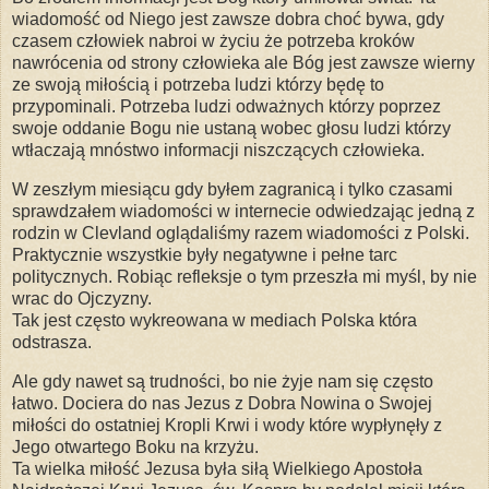
wiadomość od Niego jest zawsze dobra choć bywa, gdy
czasem człowiek nabroi w życiu że potrzeba kroków
nawrócenia od strony człowieka ale Bóg jest zawsze wierny
ze swoją miłością i potrzeba ludzi którzy będę to
przypominali. Potrzeba ludzi odważnych którzy poprzez
swoje oddanie Bogu nie ustaną wobec głosu ludzi którzy
wtłaczają mnóstwo informacji niszczących człowieka.
W zeszłym miesiącu gdy byłem zagranicą i tylko czasami
sprawdzałem wiadomości w internecie odwiedzając jedną z
rodzin w Clevland oglądaliśmy razem wiadomości z Polski.
Praktycznie wszystkie były negatywne i pełne tarc
politycznych. Robiąc refleksje o tym przeszła mi myśl, by nie
wrac do Ojczyzny.
Tak jest często wykreowana w mediach Polska która
odstrasza.
Ale gdy nawet są trudności, bo nie żyje nam się często
łatwo. Dociera do nas Jezus z Dobra Nowina o Swojej
miłości do ostatniej Kropli Krwi i wody które wypłynęły z
Jego otwartego Boku na krzyżu.
Ta wielka miłość Jezusa była siłą Wielkiego Apostoła