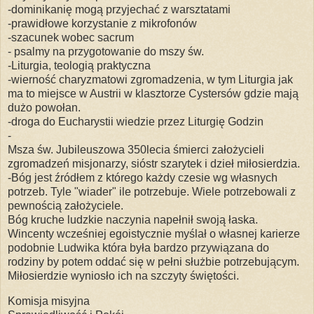
-dominikanię mogą przyjechać z warsztatami
-prawidłowe korzystanie z mikrofonów
-szacunek wobec sacrum
- psalmy na przygotowanie do mszy św.
-Liturgia, teologią praktyczna
-wierność charyzmatowi zgromadzenia, w tym Liturgia jak
ma to miejsce w Austrii w klasztorze Cystersów gdzie mają
dużo powołan.
-droga do Eucharystii wiedzie przez Liturgię Godzin
-
Msza św. Jubileuszowa 350lecia śmierci założycieli
zgromadzeń misjonarzy, sióstr szarytek i dzieł miłosierdzia.
-Bóg jest źródłem z którego każdy czesie wg własnych
potrzeb. Tyle "wiader" ile potrzebuje. Wiele potrzebowali z
pewnością założyciele.
Bóg kruche ludzkie naczynia napełnił swoją łaska.
Wincenty wcześniej egoistycznie myślał o własnej karierze
podobnie Ludwika która była bardzo przywiązana do
rodziny by potem oddać się w pełni służbie potrzebującym.
Miłosierdzie wyniosło ich na szczyty świętości.
Komisja misyjna