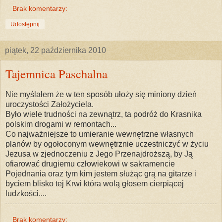
Brak komentarzy:
Udostępnij
piątek, 22 października 2010
Tajemnica Paschalna
Nie myślałem że w ten sposób ułoży się miniony dzień
uroczystości Założyciela.
Było wiele trudności na zewnątrz, ta podróż do Krasnika
polskim drogami w remontach...
Co najważniejsze to umieranie wewnętrzne własnych
planów by ogołoconym wewnętrznie uczestniczyć w życiu
Jezusa w zjednoczeniu z Jego Przenajdroższą, by Ją
ofiarować drugiemu człowiekowi w sakramencie
Pojednania oraz tym kim jestem służąc grą na gitarze i
byciem blisko tej Krwi która wolą głosem cierpiącej
ludzkości....
Brak komentarzy: