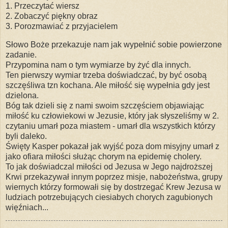
1. Przeczytać wiersz
2. Zobaczyć piękny obraz
3. Porozmawiać z przyjacielem
Słowo Boże przekazuje nam jak wypełnić sobie powierzone
zadanie.
Przypomina nam o tym wymiarze by żyć dla innych.
Ten pierwszy wymiar trzeba doświadczać, by być osobą
szczęśliwa tzn kochana. Ale miłość się wypełnia gdy jest
dzielona.
Bóg tak dzieli się z nami swoim szczęściem objawiając
miłość ku człowiekowi w Jezusie, który jak słyszeliśmy w 2.
czytaniu umarł poza miastem - umarł dla wszystkich którzy
byli daleko.
Święty Kasper pokazał jak wyjść poza dom misyjny umarł z
jako ofiara miłości służąc chorym na epidemię cholery.
To jak doświadczal miłości od Jezusa w Jego najdroższej
Krwi przekazywał innym poprzez misje, nabożeństwa, grupy
wiernych którzy formowałi się by dostrzegać Krew Jezusa w
ludziach potrzebujących ciesiabych chorych zagubionych
więźniach...