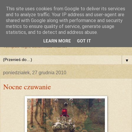
This site uses cookies from Google to deliver its services
and to analyze traffic. Your IP address and user-agent are
shared with Google along with performance and security
metrics to ensure quality of service, generate usage
statistics, and to detect and address abuse.
LEARN MORE
GOT IT
Tempus fugit, aeternitas manet
▼
poniedziałek, 27 grudnia 2010
Nocne czuwanie