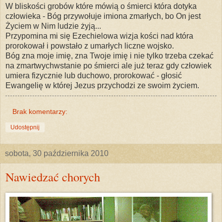
W bliskości grobów które mówią o śmierci która dotyka
człowieka - Bóg przywołuje imiona zmarłych, bo On jest
Życiem w Nim ludzie żyją...
Przypomina mi się Ezechielowa wizja kości nad która
prorokował i powstało z umarłych liczne wojsko.
Bóg zna moje imię, zna Twoje imię i nie tylko trzeba czekać
na zmartwychwstanie po śmierci ale już teraz gdy człowiek
umiera fizycznie lub duchowo, prorokować - głosić
Ewangelię w której Jezus przychodzi ze swoim życiem.
Brak komentarzy:
Udostępnij
sobota, 30 października 2010
Nawiedzać chorych