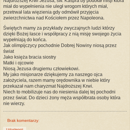
Najdroższej Krwi Jezusa, św. Kaspra by podołał misji która
miał do wypełnienia nie uległ wrogom których miał,
przetrwał lata więzienia gdy odmówił przyjęcia
zwierzchnictwa nad Kościołem przez Napoleona.
Świętych mamy za przykłady zwyczajnych ludzi którzy
dzięki Bożej łasce i współpracy z nią misję swojego życia
wypełniają do końca.
Jak olimpijczycy pochodnie Dobrej Nowiny niosą przez
świat
Jako księża bracia siostry
Matki i ojcowie
Niosą Jezusa drugiemu człowiekowi.
My jako misjonarze dziękujemy za naszego ojca
założyciela, razem mamy orędownika w niebie który
przekazał nam charyzmat Najdroższej Krwi.
Niech to mobilizuje nas do niesienia dalej tej pochodni
przez świat. Do dzieci żony męża współbrata osoby która
nie wierzy.
Brak komentarzy:
Udostępnij