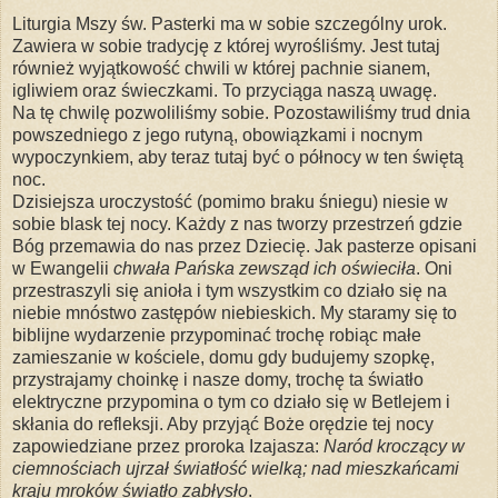
Liturgia Mszy św. Pasterki ma w sobie szczególny urok.
Zawiera w sobie tradycję z której wyrośliśmy. Jest tutaj
również wyjątkowość chwili w której pachnie sianem,
igliwiem oraz świeczkami. To przyciąga naszą uwagę.
Na tę chwilę pozwoliliśmy sobie. Pozostawiliśmy trud dnia
powszedniego z jego rutyną, obowiązkami i nocnym
wypoczynkiem, aby teraz tutaj być o północy w ten świętą
noc.
Dzisiejsza uroczystość (pomimo braku śniegu) niesie w
sobie blask tej nocy. Każdy z nas tworzy przestrzeń gdzie
Bóg przemawia do nas przez Dziecię. Jak pasterze opisani
w Ewangelii
chwała Pańska zewsząd ich oświeciła
. Oni
przestraszyli się anioła i tym wszystkim co działo się na
niebie mnóstwo zastępów niebieskich. My staramy się to
biblijne wydarzenie przypominać trochę robiąc małe
zamieszanie w kościele, domu gdy budujemy szopkę,
przystrajamy choinkę i nasze domy, trochę ta światło
elektryczne przypomina o tym co działo się w Betlejem i
skłania do refleksji. Aby przyjąć Boże orędzie tej nocy
zapowiedziane przez proroka Izajasza:
Naród kroczący w
ciemnościach ujrzał światłość wielką; nad mieszkańcami
kraju mroków światło zabłysło
.