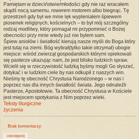
Pamiętam w dzieciństwie/młodości gdy nie raz wracałem
skądś nocą samemu, rowerem motorem albo biegnąc. Tę
przestrzeń gdy był we mnie lęk wypleniałem śpiewem
piosenek religijnych, kościelnych – to był mój szczególny
rodzaj modlitwy, który pomagał mi przypomnieć o Bożej
obecności przy mnie wtedy już nie byłem sam.
Śpiew aniołów i światłość kierują nasze myśli do Boga który
jest tutaj na ziemi. Bóg wybrał(tylko takie otrzymał) ubogie
miejsce: wśród zwierząt gospodarskich którymi opiekowali
się pasterze ukazując nam, że jest blisko ludzkich spraw.
Wcielił się w rzeczywistość ludzką byśmy mogli Go słyszeć,
dotykać i w ludzkim ciele by nas odkupił z naszych win.
Nieśmy tę obecność Chrystusa Narodzonego – w nas i
poprzez nas dla innych światłość świata. Jego odnaleźli
Pasterze, Apostołowie. Ta obecność Chrystusa w Kościele
jest miejscem spotykania z Nim poprzez wieki.
Teksty liturgiczne
życzenia
Brak komentarzy:
Udostępnij