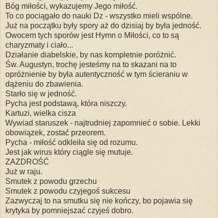
Bóg miłości, wykazujemy Jego miłość.
To co pociągało do nauki Dz - wszystko mieli wspólne.
Już na początku były spory aż do dzisiaj by była jedność.
Owocem tych sporów jest Hymn o Miłości, co to są
charyzmaty i ciało...
Działanie diabelskie, by nas kompletnie poróżnić.
Św. Augustyn, trochę jesteśmy na to skazani na to
opróżnienie by była autentyczność w tym ścieraniu w
dążeniu do zbawienia.
Starło się w jedność.
Pycha jest podstawą, która niszczy.
Kartuzi, wielka cisza
Wywiad staruszek - najtrudniej zapomnieć o sobie. Lekki
obowiązek, zostać przeorem.
Pycha - miłość odkleiła się od rozumu.
Jest jak wirus który ciągle się mutuje.
ZAZDROŚĆ
Już w raju.
Smutek z powodu grzechu
Smutek z powodu czyjegoś sukcesu
Zazwyczaj to na smutku się nie kończy, bo pojawia się
krytyka by pomniejszać czyjeś dobro.