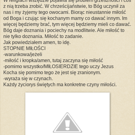
W religiach wszędzie pojawia się problem grzeszności i coś
z nią trzeba zrobić. W chrześcijaństwie, to Bóg uczynił za
nas i my żyjemy tego owocami. Biorąc nieustannie miłość
od Boga i czując się kochanym mamy co dawać innym. Im
więcej będziemy brać, tym więcej będziemy mieli co dawać.
Bóg daje doznania i pociechy na modlitwie. Ale miłość to
nie tylko doznania. Miłość to zadanie.
Jak powiedziałem amen, to idę.
STOPNIE MIŁOŚCI
-warunkowa/jeżeli
-miłość i kropka/amen, tutaj zaczyna się miłość
-pomimo wszystko/MIŁOSIERDZIE tego uczy Jezus
Kocha się pomimo tego że jest się zranionym.
-wyraża się w czynach.
Każdy życiorys świętych ma konkretne czyny miłości.