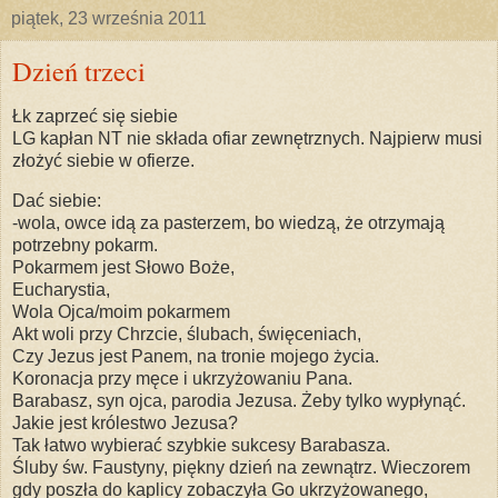
piątek, 23 września 2011
Dzień trzeci
Łk zaprzeć się siebie
LG kapłan NT nie składa ofiar zewnętrznych. Najpierw musi
złożyć siebie w ofierze.
Dać siebie:
-wola, owce idą za pasterzem, bo wiedzą, że otrzymają
potrzebny pokarm.
Pokarmem jest Słowo Boże,
Eucharystia,
Wola Ojca/moim pokarmem
Akt woli przy Chrzcie, ślubach, święceniach,
Czy Jezus jest Panem, na tronie mojego życia.
Koronacja przy męce i ukrzyżowaniu Pana.
Barabasz, syn ojca, parodia Jezusa. Żeby tylko wypłynąć.
Jakie jest królestwo Jezusa?
Tak łatwo wybierać szybkie sukcesy Barabasza.
Śluby św. Faustyny, piękny dzień na zewnątrz. Wieczorem
gdy poszła do kaplicy zobaczyła Go ukrzyżowanego,