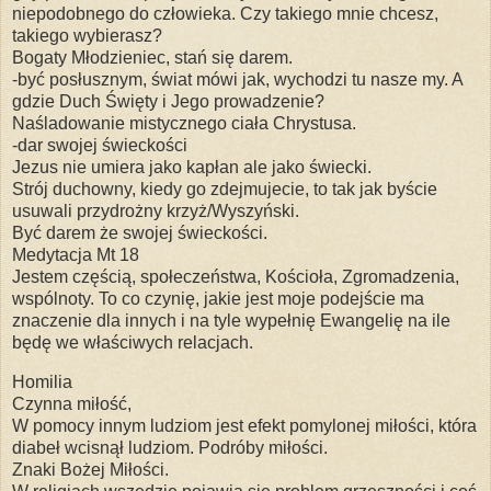
niepodobnego do człowieka. Czy takiego mnie chcesz,
takiego wybierasz?
Bogaty Młodzieniec, stań się darem.
-być posłusznym, świat mówi jak, wychodzi tu nasze my. A
gdzie Duch Święty i Jego prowadzenie?
Naśladowanie mistycznego ciała Chrystusa.
-dar swojej świeckości
Jezus nie umiera jako kapłan ale jako świecki.
Strój duchowny, kiedy go zdejmujecie, to tak jak byście
usuwali przydrożny krzyż/Wyszyński.
Być darem że swojej świeckości.
Medytacja Mt 18
Jestem częścią, społeczeństwa, Kościoła, Zgromadzenia,
wspólnoty. To co czynię, jakie jest moje podejście ma
znaczenie dla innych i na tyle wypełnię Ewangelię na ile
będę we właściwych relacjach.
Homilia
Czynna miłość,
W pomocy innym ludziom jest efekt pomylonej miłości, która
diabeł wcisnął ludziom. Podróby miłości.
Znaki Bożej Miłości.