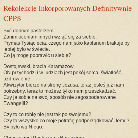
Rekolekcje Inkorporowanych Definitywnie
CPPS
Być dobrym pasterzem.
Zanim oceniam innych wziąć się za siebie.
Prymas Tysiąclecia, czego nam jako kapłanom brakuje by
lepiej było w świecie.
Co ją mogę poprawić u siebie?
Dostojewski, bracia Karamazow
ON przychodzi i w ludziach jest pokój serca, światłość,
uzdrowienie.
Akwizytor bierze na stronę Jezusa, teraz jesteś już nam
potrzebny, teraz to możesz tylko nam przeszkadzać.
Czy ja sobie na swój sposób nie zagospodarowane
Ewangelii?
Czy to co robię nie jest tak po swojemu?
Czy to wszystko co moje potrafię podporządkować Jemu?
By było wg Niego.
Chrystus jest Pasterzem i Barankiem,