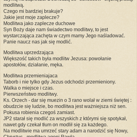
modlitwą.
Czego mi bardziej brakuje?
Jakie jest moje zaplecze?
Modlitwa jako zaplecze duchowe
Syn Boży daje nam świadectwo modlitwy, to jest
wystarczająca zachęta w czym mamy Jego naśladować.
Panie naucz nas jak się modlić.
Modlitwa uprzedzająca
Większość takich była modlitw Jezusa: powołanie
apostołów, działanie, męka.
Modlitwa przemieniajaca
Taborb i nie tylko gdy Jezus odchodzi przemieniony.
Walka o miejsce i czas.
Pierwszeństwo modlitwy.
Ks. Orzech - dar się muezin o 3 rano wolał w ziemi świętej :
obudzcie się ludzie, bo modlitwa jest ważniejsza niż sen.
Pokusa robienia czegoś zamiast.
JP2 starał się modlić za wszyskich z którymi się spotykał,
nawet gdy czekał tłum on modlił się za każdego.
Na modlitwie ma umrzeć stary adam a narodzić się Nowy,
Chrystus - modlitwa agoni Pawła.