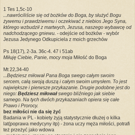
1 Tes 1,5c-10
...nawróciliście się od bożków do Boga, by służyć Bogu
żywemu i prawdziwemu i oczekiwać z niebios Jego Syna,
którego wzbudził z martwych, Jezusa, naszego wybawcę od
nadchodzącego gniewu.
- odejście od bożków - wybór
Jezusa Jedynego Odkupiciela z moich grzechów
Ps 18(17), 2-3a. 36c-4. 47 i 51ab
Miłuję Ciebie, Panie, mocy moja
Miłość do Boga
Mt 22,34-40
...Będziesz miłował Pana Boga swego całym swoim
sercem, całą swoją duszą i całym swoim umysłem. To jest
największe i pierwsze przykazanie. Drugie podobne jest do
niego:
Będziesz miłował
swego bliźniego jak siebie
samego. Na tych dwóch przykazaniach opiera się całe
Prawo i Prorocy.
bez miłości nie da się żyć
Badania w PL - kobiety żyją statystycznie dłużej o kilka
lat(poprawa medycyny itp) - żona uczy męża miłości, potrafi
też przeżyć jako wdowa