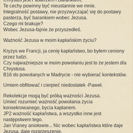
Te cechy powinny być nieustannie we mnie.
Integralność postawy, nie przyzwyczajać się do postawy
pasterza, być barankiem wobec Jezusa.
Czego mi brakuje?
Wobec Jezusa-fajnie że przyszedłeś.
Ważność Jezusa w moim kapłańskim życiu?
Kryzys we Francji, ja cenię kapłaństwo, bo byłem ceniony
przez ludzi.
Czy najważniejsze w moim powołaniu jest to że jestem dla
Chrystusa.
B16 do powołanych w Madrycie - nie wybierać kontekstów.
Umiem obfitować i cierpieć niedostatek -Paweł.
Rekolekcje mogą być próbą ważności Jezusa.
Umieć rozumieć ważność powołania życia
konsekrowanego, bycia kapłanem.
JP2 ważność kapłaństwa, a wszystko inne jest
następstwem tego.
Jan Vianey aniołowie... Nic wobec kapłaństwa które daje
Jezusa, daje rozgrzeszenie.