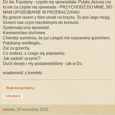
Dz św. Faustyny - często się spowiadała. Pytała Jezusa czy
to nie za często się spowiada - PRZYCHODŹ DO MNIE, BO
MAM UPODOBANIE W PRZEBACZANIU.
By grzech razem z Nim umarł na krzyżu. To jest Jego misją.
Grzech nas czyni niezdolnymi do komunii.
Systematyczna spowiedź.
Kierownictwo duchowe.
Choroby sumienia, że już czegoś nie nazywamy grzechem.
Połykamy wielbłąda...
Żal za grzechy.
Co zrobisz, z czego się poprawisz.
Jak zadość uczynić?
Duch święty i my postanowiliśmy - jak w Dz.
wiadomość z komórki
Brak komentarzy:
Udostępnij
wtorek, 20 września 2011