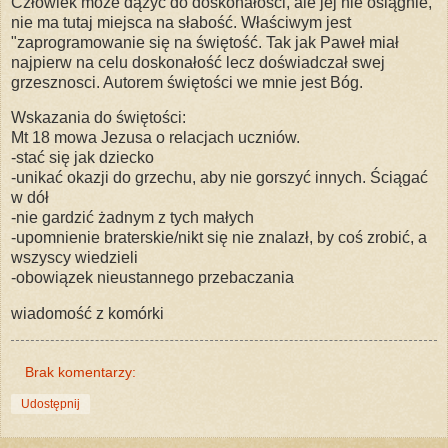
Człowiek może dążyć do doskonałości, ale jej nie osiągnie,
nie ma tutaj miejsca na słabość. Właściwym jest
"zaprogramowanie się na świętość. Tak jak Paweł miał
najpierw na celu doskonałość lecz doświadczał swej
grzesznosci. Autorem świętości we mnie jest Bóg.
Wskazania do świętości:
Mt 18 mowa Jezusa o relacjach uczniów.
-stać się jak dziecko
-unikać okazji do grzechu, aby nie gorszyć innych. Ściągać
w dół
-nie gardzić żadnym z tych małych
-upomnienie braterskie/nikt się nie znalazł, by coś zrobić, a
wszyscy wiedzieli
-obowiązek nieustannego przebaczania
wiadomość z komórki
Brak komentarzy:
Udostępnij