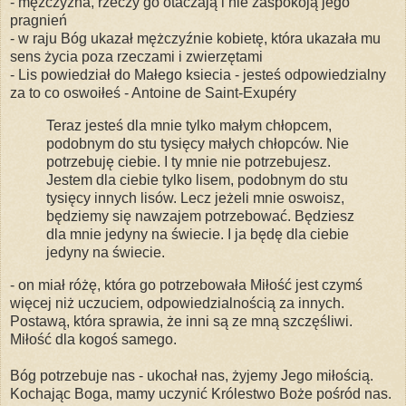
- mężczyzna, rzeczy go otaczają i nie zaspokoją jego
pragnień
- w raju Bóg ukazał mężczyźnie kobietę, która ukazała mu
sens życia poza rzeczami i zwierzętami
- Lis powiedział do Małego ksiecia - jesteś odpowiedzialny
za to co oswoiłeś - Antoine de Saint-Exupéry
Teraz jesteś dla mnie tylko małym chłopcem,
podobnym do stu tysięcy małych chłopców. Nie
potrzebuję ciebie. I ty mnie nie potrzebujesz.
Jestem dla ciebie tylko lisem, podobnym do stu
tysięcy innych lisów. Lecz jeżeli mnie oswoisz,
będziemy się nawzajem potrzebować. Będziesz
dla mnie jedyny na świecie. I ja będę dla ciebie
jedyny na świecie.
- on miał różę, która go potrzebowała Miłość jest czymś
więcej niż uczuciem, odpowiedzialnością za innych.
Postawą, która sprawia, że inni są ze mną szczęśliwi.
Miłość dla kogoś samego.
Bóg potrzebuje nas - ukochał nas, żyjemy Jego miłością.
Kochając Boga, mamy uczynić Królestwo Boże pośród nas.