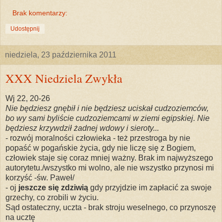
Brak komentarzy:
Udostępnij
niedziela, 23 października 2011
XXX Niedziela Zwykła
Wj 22, 20-26
Nie będziesz gnębił i nie będziesz uciskał cudzoziemców,
bo wy sami byliście cudzoziemcami w ziemi egipskiej. Nie
będziesz krzywdził żadnej wdowy i sieroty...
- rozwój moralności człowieka - też przestroga by nie
popaść w pogańskie życia, gdy nie liczę się z Bogiem,
człowiek staje się coraz mniej ważny. Brak im najwyższego
autorytetu./wszystko mi wolno, ale nie wszystko przynosi mi
korzyść -św. Paweł/
- oj
jeszcze się zdziwią
gdy przyjdzie im zapłacić za swoje
grzechy, co zrobili w życiu.
Sąd ostateczny, uczta - brak stroju weselnego, co przynoszę
na ucztę