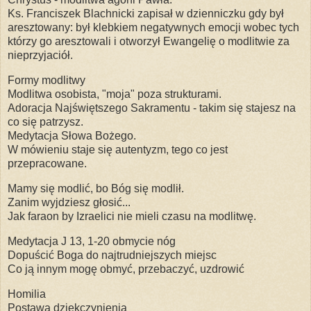
Ks. Franciszek Blachnicki zapisał w dzienniczku gdy był
aresztowany: był klebkiem negatywnych emocji wobec tych
którzy go aresztowali i otworzył Ewangelię o modlitwie za
nieprzyjaciół.
Formy modlitwy
Modlitwa osobista, "moja" poza strukturami.
Adoracja Najświętszego Sakramentu - takim się stajesz na
co się patrzysz.
Medytacja Słowa Bożego.
W mówieniu staje się autentyzm, tego co jest
przepracowane.
Mamy się modlić, bo Bóg się modlił.
Zanim wyjdziesz głosić...
Jak faraon by Izraelici nie mieli czasu na modlitwę.
Medytacja J 13, 1-20 obmycie nóg
Dopuścić Boga do najtrudniejszych miejsc
Co ją innym mogę obmyć, przebaczyć, uzdrowić
Homilia
Postawa dziękczynienia