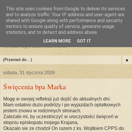
This site uses cookies from Google to deliver its services
and to analyze traffic. Your IP address and user-agent are
shared with Google along with performance and security
metrics to ensure quality of service, generate usage
statistics, and to detect and address abuse.
LEARN MORE
GOT IT
Tempus fugit, aeternitas manet
▼
sobota, 31 stycznia 2009
Święcenia bpa Marka
Mogę w swojej refleksji już dojść do aktualnych dni.
Mam ostatnio dużo podróży i po wyjazdach opłatkowych
jestem znowu w rodzinnych stronach.
Zależało mi, by uczestniczyć w uroczystości święceń w
stopniu episkopatu mojego Krajana,
Okazało sie ze chodził On razem z ks. Wojtkiem CPPS do