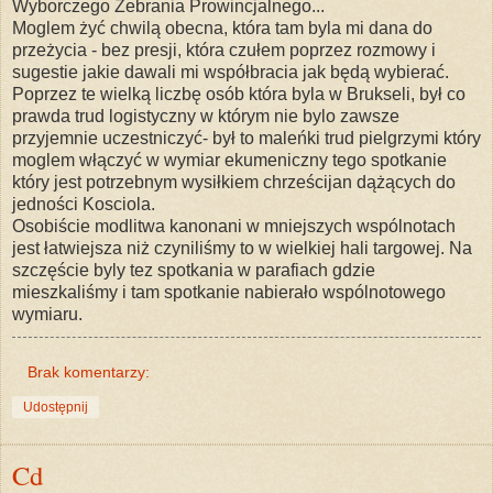
Wyborczego Zebrania Prowincjalnego...
Moglem żyć chwilą obecna, która tam byla mi dana do
przeżycia - bez presji, która czułem poprzez rozmowy i
sugestie jakie dawali mi współbracia jak będą wybierać.
Poprzez te wielką liczbę osób która byla w Brukseli, był co
prawda trud logistyczny w którym nie bylo zawsze
przyjemnie uczestniczyć- był to maleńki trud pielgrzymi który
moglem włączyć w wymiar ekumeniczny tego spotkanie
który jest potrzebnym wysiłkiem chrześcijan dążących do
jedności Kosciola.
Osobiście modlitwa kanonani w mniejszych wspólnotach
jest łatwiejsza niż czyniliśmy to w wielkiej hali targowej. Na
szczęście byly tez spotkania w parafiach gdzie
mieszkaliśmy i tam spotkanie nabierało wspólnotowego
wymiaru.
Brak komentarzy:
Udostępnij
Cd