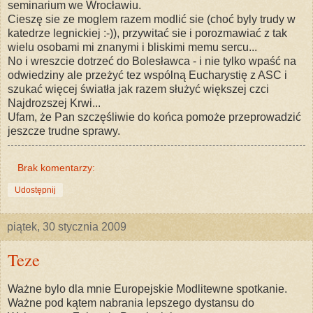
seminarium we Wrocławiu.
Cieszę sie ze moglem razem modlić sie (choć byly trudy w
katedrze legnickiej :-)), przywitać sie i porozmawiać z tak
wielu osobami mi znanymi i bliskimi memu sercu...
No i wreszcie dotrzeć do Bolesławca - i nie tylko wpaść na
odwiedziny ale przeżyć tez wspólną Eucharystię z ASC i
szukać więcej światła jak razem służyć większej czci
Najdrozszej Krwi...
Ufam, że Pan szczęśliwie do końca pomoże przeprowadzić
jeszcze trudne sprawy.
Brak komentarzy:
Udostępnij
piątek, 30 stycznia 2009
Teze
Ważne bylo dla mnie Europejskie Modlitewne spotkanie.
Ważne pod kątem nabrania lepszego dystansu do