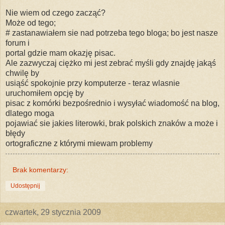
Nie wiem od czego zacząć?
Może od tego;
# zastanawiałem sie nad potrzeba tego bloga; bo jest nasze
forum i
portal gdzie mam okazję pisac.
Ale zazwyczaj ciężko mi jest zebrać myśli gdy znajdę jakąś
chwilę by
usiąść spokojnie przy komputerze - teraz wlasnie
uruchomiłem opcję by
pisac z komórki bezpośrednio i wysyłać wiadomość na blog,
dlatego moga
pojawiać sie jakies literowki, brak polskich znaków a może i
błędy
ortograficzne z którymi miewam problemy
Brak komentarzy:
Udostępnij
czwartek, 29 stycznia 2009