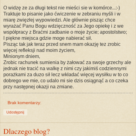
O widzę ze za długi tekst nie mieści sie w komórce...:-)
Traktuje to pisanie jako ćwiczenie w zebraniu myśli i w
miarę zwięzłej wypowiedzi. Ale głównie pisząc chce
wyrażać Panu Bogu wdzięczność za Jego opiekę i z we
współpracy z Braćmi zadbanie o moje życie; apostolstwo;
I piękne miejsca gdzie moge nabierać sił.
Pisząc tak jak teraz przed snem mam okazję tez zrobic
więcej refleksji nad moim życiem,
Minionym dniem,
Zrobic rachunek sumienia by żałować za swoje grzechy ale
jednak nie tracić na walkę z nimi czy jakimiś codziennymi
porażkami za duzo sił lecz wkładać więcej wysiłku w to co
dobrego we mie, co udalo mi sie dzis osiągnąć a co czeka
przy następnej okazji na zmiane.
Brak komentarzy:
Udostępnij
Dlaczego blog?