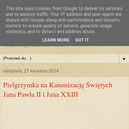
This site uses cookies from Google to deliver its services
and to analyze traffic. Your IP address and user-agent are
shared with Google along with performance and security
metrics to ensure quality of service, generate usage
statistics, and to detect and address abuse.
LEARN MORE
GOT IT
Tempus fugit, aeternitas manet
▼
niedziela, 27 kwietnia 2014
Pielgrzymka na Kanonizację Świętych
Jana Pawła II i Jana XXIII