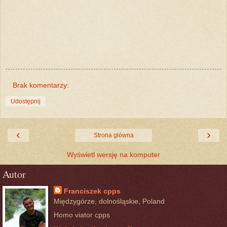
Brak komentarzy:
Udostępnij
‹
›
Strona główna
Wyświetl wersję na komputer
Autor
Franciszek cpps
Międzygórze, dolnośląskie, Poland
Homo viator cpps