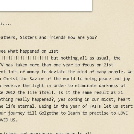
ci....
Fathers, Sisters and friends How are you?
see what happened on 21st
!!!!!!!!!!!!!!!!!!!!! but nothing,all as usual, the
TV has taken more than one year to focus on 21st
ent lots of money to deviate the mind of many people. We
n Christ the Savior of the world to bring peace and joy
o receive the light in order to eliminate darkness of
ke 2012 the life itself. Is it the same result as 21
ething really happened?, yes coming in our midst, heart
he life eternal. Being in the year of FAITH let us start
our journey till Golgotha to learn to practise to LOVE
OVED US.