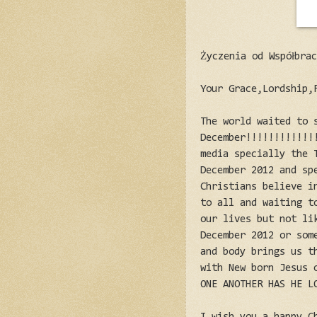
Życzenia od Współbra
Your Grace,Lordship,
The world waited to 
December!!!!!!!!!!!!
media specially the 
December 2012 and sp
Christians believe i
to all and waiting t
our lives but not li
December 2012 or som
and body brings us t
with New born Jesus 
ONE ANOTHER HAS HE L