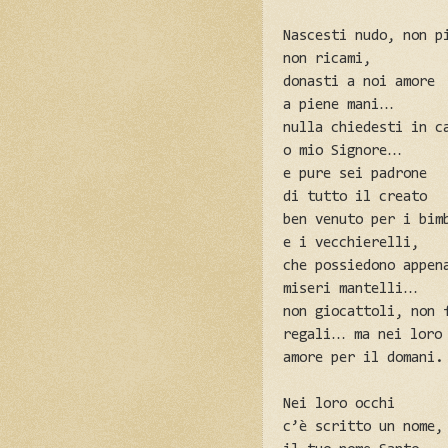
Nascesti nudo, non p
non ricami,
donasti a noi amore
a piene mani…
nulla chiedesti in c
o mio Signore…
e pure sei padrone
di tutto il creato
ben venuto per i bim
e i vecchierelli,
che possiedono appen
miseri mantelli…
non giocattoli, non 
regali… ma nei loro
amore per il domani.
Nei loro occhi
c’è scritto un nome,