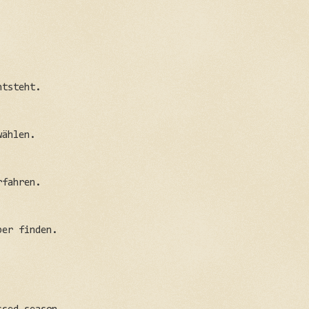
ntsteht.
wählen.
rfahren.
ber finden.