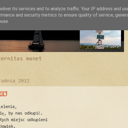
liver its services and to analyze traffic. Your IP address and us
rmance and security metrics to ensure quality of service, gene
buse.
ternitas manet
rudnia 2012
013
ielenia,
ię, by nas odkupić.
ętych miejsc odkupieni
łowiek.