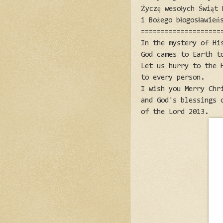
Życzę wesołych Świąt 
i Bożego błogosławień
====================
In the mystery of Hi
God cames to Earth t
Let us hurry to the 
to every person.
I wish you Merry Chr
and God's blessings 
of the Lord 2013.