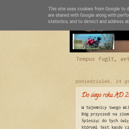
This site uses cookies from Google to de
are shared with Google along with perfo
statistics, and to detect and address a
Tempus fugit, ae
poniedziałek, 24 g
Do siego roku AD 2
W tajemnicy Swego Wc
Bóg przyszedł na ziem
Śpiesząc do tych świ
którymi jest każdy cz