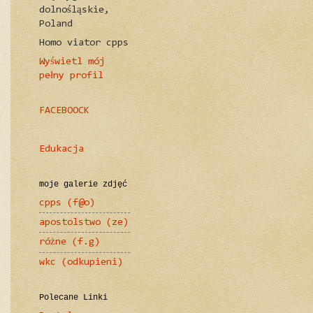
dolnośląskie,
Poland
Homo viator cpps
Wyświetl mój
pełny profil
FACEBOOCK
Edukacja
moje galerie zdjęć
cpps (f@o)
apostolstwo (ze)
różne (f.g)
wkc (odkupieni)
Polecane Linki