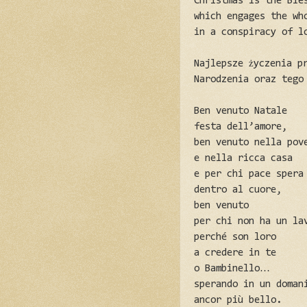
Christmas is the Ble
which engages the wh
in a conspiracy of l
Najlepsze życzenia pr
Narodzenia oraz tego 
Ben venuto Natale
festa dell’amore,
ben venuto nella pov
e nella ricca casa
e per chi pace spera
dentro al cuore,
ben venuto
per chi non ha un la
perché son loro
a credere in te
o Bambinello…
sperando in un doman
ancor più bello.