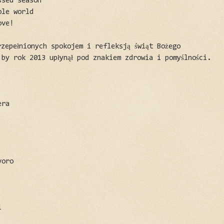
ssed season
ole world
ove!
zepełnionych spokojem i refleksją świąt Bożego
by rok 2013 upłynął pod znakiem zdrowia i pomyślności.
era
voro
i