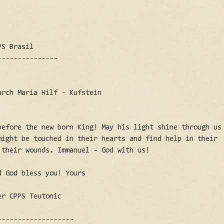
PS Brasil
---------------
urch Maria Hilf - Kufstein
before the new born King! May his light shine through us
might be touched in their hearts and find help in their
 their wounds. Immanuel – God with us!
d God bless you! Yours
er CPPS Teutonic
-------------------