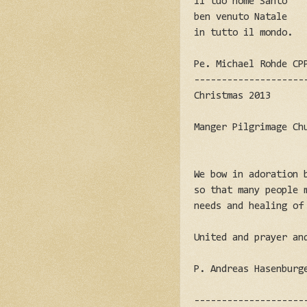
il tuo nome Santo
ben venuto Natale
in tutto il mondo.
Pe. Michael Rohde CP
--------------------
Christmas 2013
Manger Pilgrimage Ch
We bow in adoration 
so that many people 
needs and healing of
United and prayer an
P. Andreas Hasenburg
--------------------