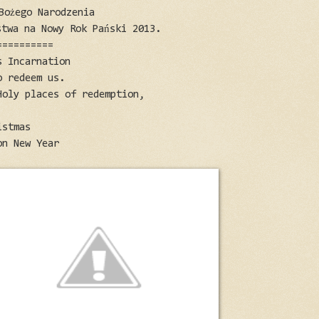
Bożego Narodzenia
stwa na Nowy Rok Pański 2013.
==========
s Incarnation
o redeem us.
Holy places of redemption,
istmas
on New Year