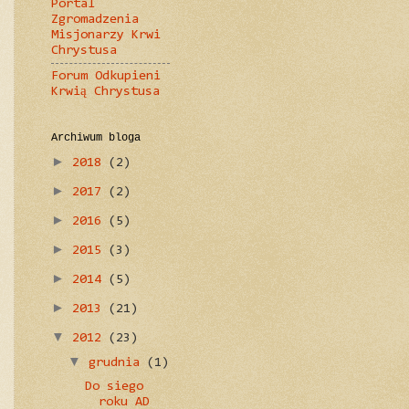
Portal
Zgromadzenia
Misjonarzy Krwi
Chrystusa
Forum Odkupieni
Krwią Chrystusa
Archiwum bloga
►
2018
(2)
►
2017
(2)
►
2016
(5)
►
2015
(3)
►
2014
(5)
►
2013
(21)
▼
2012
(23)
▼
grudnia
(1)
Do siego
roku AD