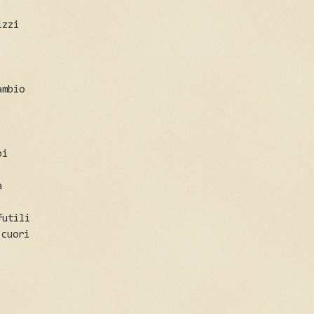
izzi
ambio
bi
a
futili
 cuori