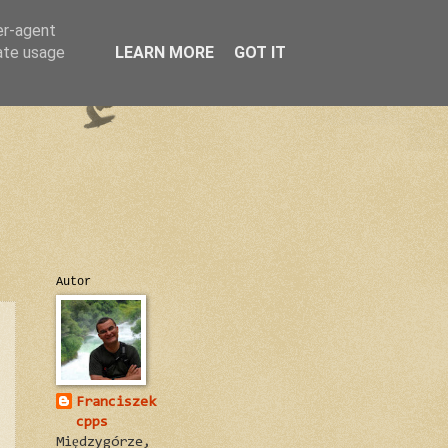
er-agent
rate usage
LEARN MORE
GOT IT
Autor
Franciszek
cpps
Międzygórze,