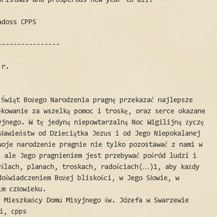
hristmas and prosperous new year to all.
adoss CPPS
----------------
 r.
 Świąt Bożego Narodzenia pragnę przekazać najlepsze
ękowanie za wszelką pomoc i troskę, oraz serce okazane
yjnego. W tę jedyną niepowtarzalną Noc Wigilijną życzę
sławieństw od Dzieciątka Jezus i od Jego Niepokalanej
woje narodzenie pragnie nie tylko pozostawać z nami w
, ale Jego pragnieniem jest przebywać pośród ludzi i
yślach, planach, troskach, radościach(…)1, aby każdy
doświadczeniem Bożej bliskości, w Jego Słowie, w
im człowieku.
ą Mieszkańcy Domu Misyjnego św. Józefa w Swarzewie
i, cpps