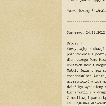
I wish you a happy C
Yours loving Fr.Amal
--------------------
Swarzewo, 24.12.2012
Drodzy !
Korzystając z okazji
pozdrowienia i podzi
dla naszego Domu Mis
obfitych łask i błogo
Matki. Jezus przez s
tabernakulach świata
uczestniczyć w ich m
dzień był wypełniony 
Eucharystii i w drug
Z modlitwą i pamięci
Ks. Bogusław Witkowsk