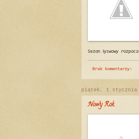
Sezon łyżwowy rozpocz
Brak komentarzy:
piątek, 1 stycznia
Nowy Rok