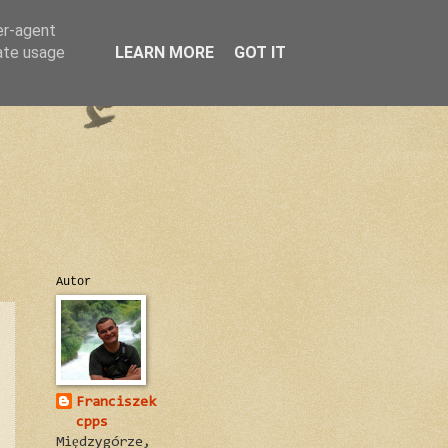
er-agent
rate usage
LEARN MORE
GOT IT
Autor
Franciszek
cpps
Międzygórze,