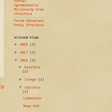
Portal
Zgromadzenia
Misjonarzy Krwi
Chrystusa
Forum Odkupieni
Krwią Chrystusa
Archiwum bloga
►
2018
(2)
►
2017
(2)
▼
2016
(5)
►
kwietnia
(2)
►
lutego
(1)
ty
▼
stycznia
(2)
Lodowisko
Nowy Rok