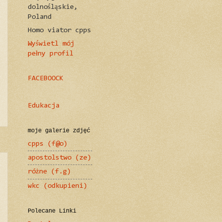
dolnośląskie,
Poland
Homo viator cpps
Wyświetl mój
pełny profil
FACEBOOCK
Edukacja
moje galerie zdjęć
cpps (f@o)
apostolstwo (ze)
różne (f.g)
wkc (odkupieni)
Polecane Linki