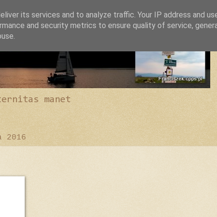
liver its services and to analyze traffic. Your IP address and us
rmance and security metrics to ensure quality of service, gene
buse.
ternitas manet
a 2016