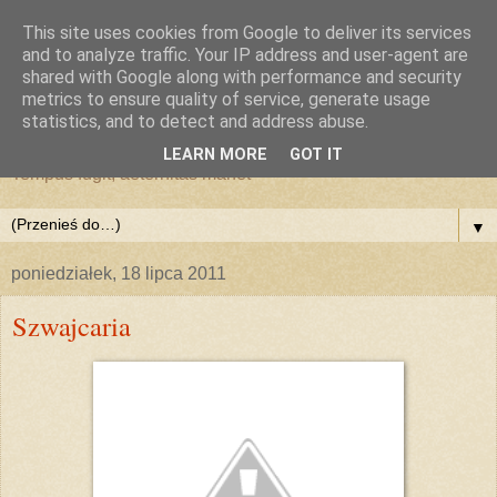
This site uses cookies from Google to deliver its services
and to analyze traffic. Your IP address and user-agent are
shared with Google along with performance and security
metrics to ensure quality of service, generate usage
statistics, and to detect and address abuse.
LEARN MORE
GOT IT
Tempus fugit, aeternitas manet
▼
poniedziałek, 18 lipca 2011
Szwajcaria