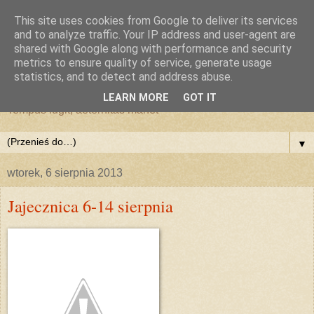
This site uses cookies from Google to deliver its services
and to analyze traffic. Your IP address and user-agent are
shared with Google along with performance and security
metrics to ensure quality of service, generate usage
statistics, and to detect and address abuse.
LEARN MORE
GOT IT
Tempus fugit, aeternitas manet
▼
wtorek, 6 sierpnia 2013
Jajecznica 6-14 sierpnia