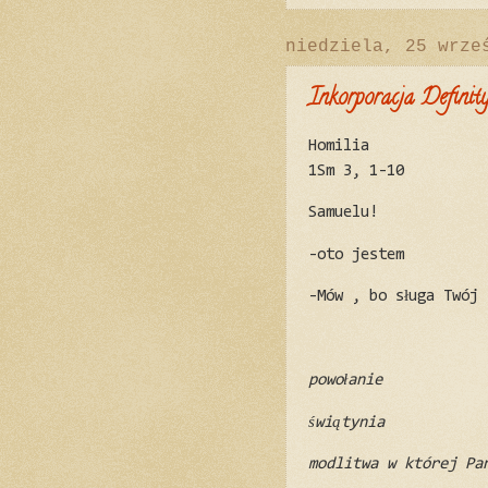
niedziela, 25 wrze
Inkorporacja Defini
Homilia
1Sm 3, 1-10
Samuelu!
-oto jestem
-Mów , bo sługa Twój 
powołanie
świątynia
modlitwa w której Pa