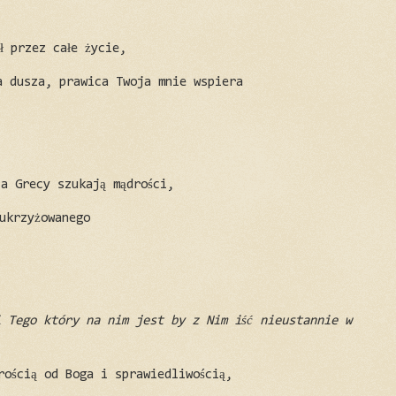
ił przez całe życie,
a dusza, prawica Twoja mnie wspiera
 a Grecy szukają mądrości,
ukrzyżowanego
i Tego który na nim jest by z Nim iść nieustannie w
rością od Boga i sprawiedliwością,