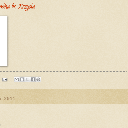
ywna br. Krzysia
a 2011
e