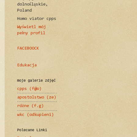
dolnośląskie,
Poland
Homo viator cpps
Wyświetl mój
pełny profil
FACEBOOCK
Edukacja
moje galerie zdjęć
cpps (f@o)
apostolstwo (ze)
różne (f.g)
wkc (odkupieni)
Polecane Linki