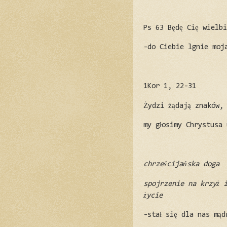
Ps 63 Będę Cię wielb
-do Ciebie lgnie moj
1Kor 1, 22-31
Żydzi żądają znaków,
my głosimy Chrystusa 
chrześcijańska doga
spojrzenie na krzyż 
życie
-stał się dla nas mąd