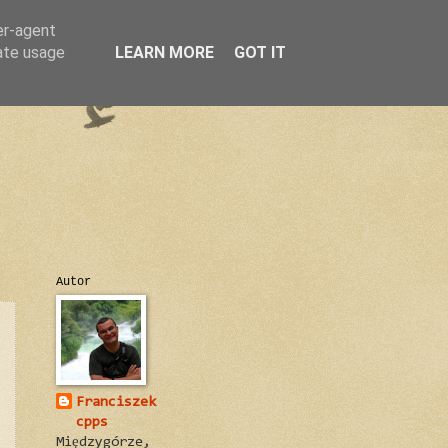
er-agent
rate usage
LEARN MORE
GOT IT
Autor
Franciszek
cpps
Międzygórze,