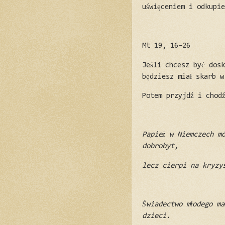
uświęceniem i odkupi
Mt 19, 16-26
Jeśli chcesz być dos
będziesz miał skarb w
Potem przyjdź i chod
Papież w Niemczech m
dobrobyt,
lecz cierpi na kryzy
Świadectwo młodego ma
dzieci.