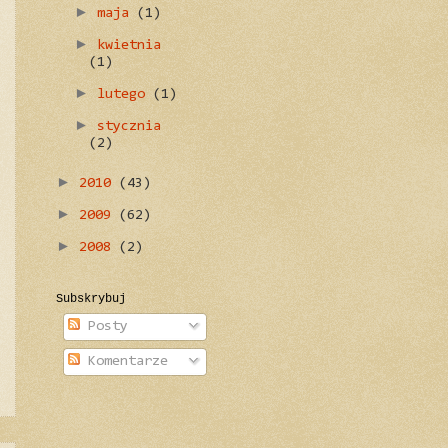
►
maja
(1)
►
kwietnia
(1)
►
lutego
(1)
►
stycznia
(2)
►
2010
(43)
►
2009
(62)
►
2008
(2)
Subskrybuj
Posty
Komentarze