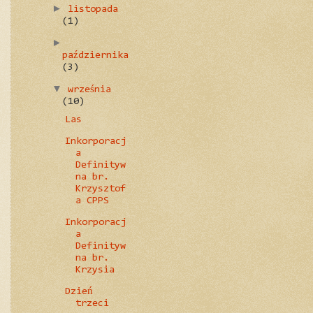
►
listopada
(1)
►
października
(3)
▼
września
(10)
Las
Inkorporacj
a
Definityw
na br.
Krzysztof
a CPPS
Inkorporacj
a
Definityw
na br.
Krzysia
Dzień
trzeci