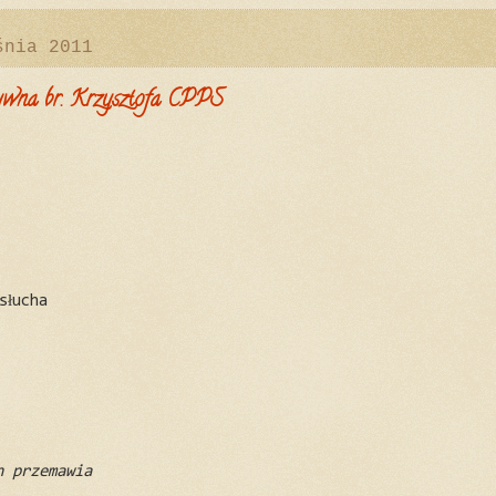
śnia 2011
tywna br. Krzysztofa CPPS
słucha
n przemawia