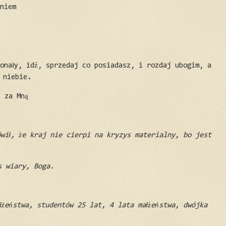
eniem
konały, idź, sprzedaj co posiadasz, i rozdaj ubogim, a
 niebie.
ź za Mną
ówił, że kraj nie cierpi na kryzys materialny, bo jest
s wiary, Boga.
łżeństwa, studentów 25 lat, 4 lata małżeństwa, dwójka