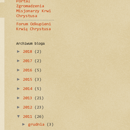
Portal
Zgromadzenia
Misjonarzy Krwi
Chrystusa
Forum Odkupieni
Krwią Chrystusa
Archiwum bloga
►
2018
(2)
►
2017
(2)
►
2016
(5)
►
2015
(3)
►
2014
(5)
►
2013
(21)
►
2012
(23)
▼
2011
(26)
►
grudnia
(3)