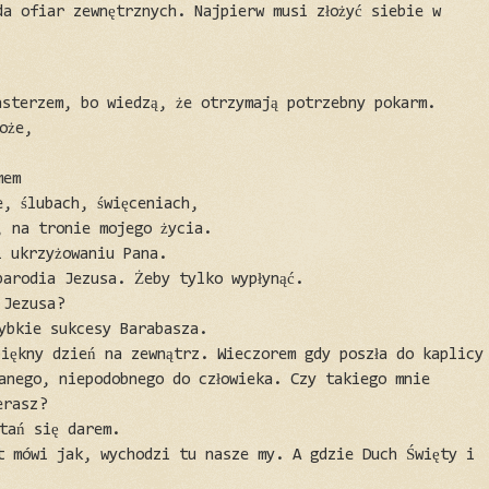
da ofiar zewnętrznych. Najpierw musi złożyć siebie w
asterzem, bo wiedzą, że otrzymają potrzebny pokarm.
oże,
mem
e, ślubach, święceniach,
, na tronie mojego życia.
i ukrzyżowaniu Pana.
parodia Jezusa. Żeby tylko wypłynąć.
 Jezusa?
zybkie sukcesy Barabasza.
piękny dzień na zewnątrz. Wieczorem gdy poszła do kaplicy
wanego, niepodobnego do człowieka. Czy takiego mnie
erasz?
tań się darem.
at mówi jak, wychodzi tu nasze my. A gdzie Duch Święty i