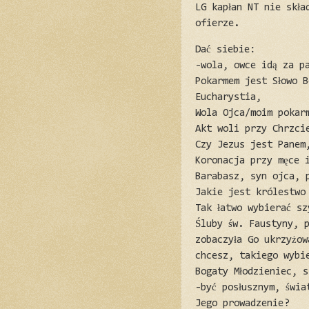
LG kapłan NT nie skła
ofierze.
Dać siebie:
-wola, owce idą za p
Pokarmem jest Słowo B
Eucharystia,
Wola Ojca/moim pokar
Akt woli przy Chrzci
Czy Jezus jest Panem
Koronacja przy męce 
Barabasz, syn ojca, 
Jakie jest królestwo
Tak łatwo wybierać s
Śluby św. Faustyny, 
zobaczyła Go ukrzyżo
chcesz, takiego wybi
Bogaty Młodzieniec, s
-być posłusznym, świ
Jego prowadzenie?