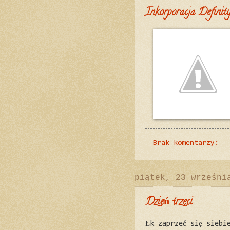
Inkorporacja Definit
Brak komentarzy:
piątek, 23 wrześni
Dzień trzeci
Łk zaprzeć się siebi