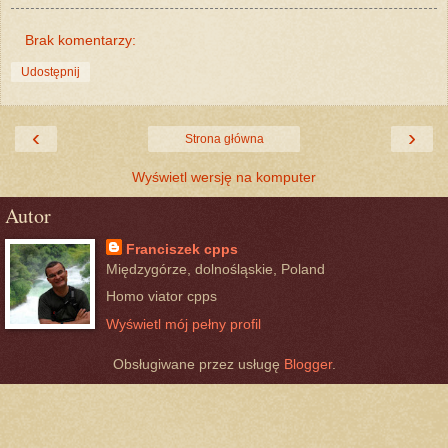
Brak komentarzy:
Udostępnij
‹
›
Strona główna
Wyświetl wersję na komputer
Autor
Franciszek cpps
Międzygórze, dolnośląskie, Poland
Homo viator cpps
Wyświetl mój pełny profil
Obsługiwane przez usługę
Blogger
.