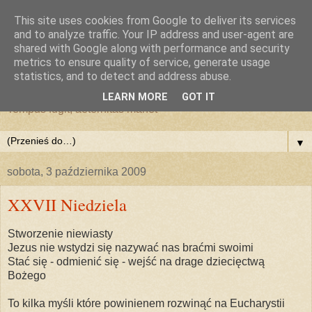
This site uses cookies from Google to deliver its services
and to analyze traffic. Your IP address and user-agent are
shared with Google along with performance and security
metrics to ensure quality of service, generate usage
statistics, and to detect and address abuse.
LEARN MORE
GOT IT
Tempus fugit, aeternitas manet
▼
sobota, 3 października 2009
XXVII Niedziela
Stworzenie niewiasty
Jezus nie wstydzi się nazywać nas braćmi swoimi
Stać się - odmienić się - wejść na drage dziecięctwą
Bożego
To kilka myśli które powinienem rozwinąć na Eucharystii