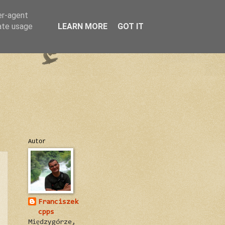
er-agent
rate usage
LEARN MORE
GOT IT
Autor
Franciszek
cpps
Międzygórze,