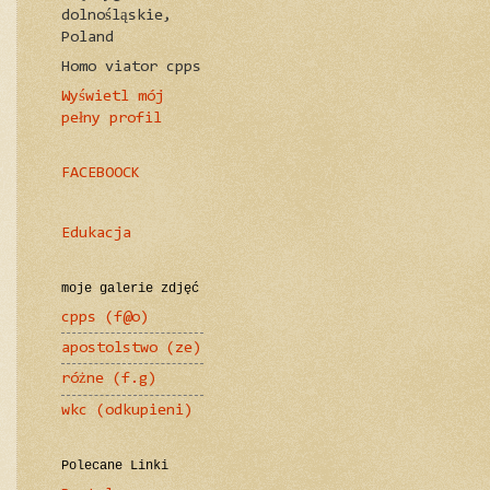
dolnośląskie,
Poland
Homo viator cpps
Wyświetl mój
pełny profil
FACEBOOCK
Edukacja
moje galerie zdjęć
cpps (f@o)
apostolstwo (ze)
różne (f.g)
wkc (odkupieni)
Polecane Linki