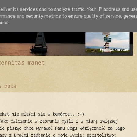
liver its services and to analyze traffic. Your IP address and us
rmance and security metrics to ensure quality of service, gene
buse.
ternitas manet
a 2009
tekst nie mieści sie w komórce...:-)
jako ćwiczenie w zebraniu myśli i w miarę zwięzłej
ie pisząc chce wyrażać Panu Bogu wdzięczność za Jego
racy z Braćmi zadbanie o moje życie; apostolstwo;