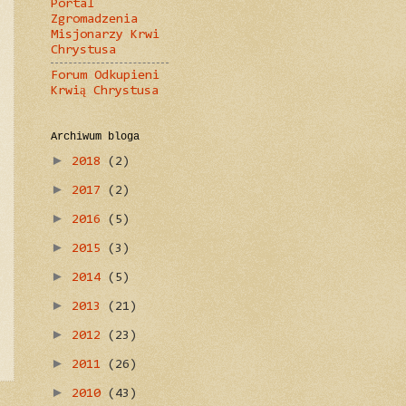
Portal
Zgromadzenia
Misjonarzy Krwi
Chrystusa
Forum Odkupieni
Krwią Chrystusa
Archiwum bloga
►
2018
(2)
►
2017
(2)
►
2016
(5)
►
2015
(3)
►
2014
(5)
►
2013
(21)
►
2012
(23)
►
2011
(26)
►
2010
(43)