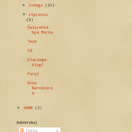
►
lutego
(23)
▼
stycznia
(6)
Święcenia
bpa Marka
Teze
Cd
Dlaczego
blog?
Paryż
Boże
Narodzeni
e
►
2008
(2)
Subskrybuj
Posty