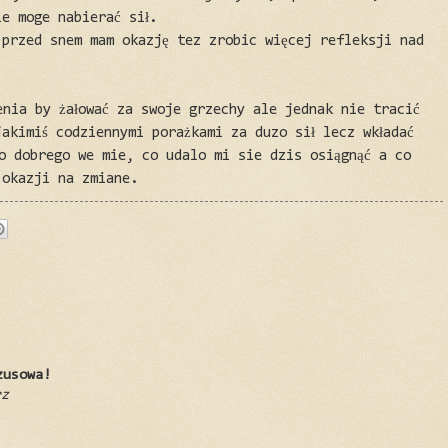
e moge nabierać sił.
 przed snem mam okazję tez zrobic więcej refleksji nad
enia by żałować za swoje grzechy ale jednak nie tracić
akimiś codziennymi porażkami za duzo sił lecz wkładać
co dobrego we mie, co udalo mi sie dzis osiągnąć a co
 okazji na zmiane.
zusowa!
rz