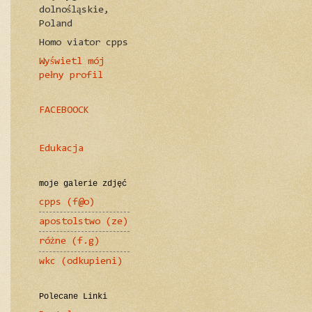
dolnośląskie,
Poland
Homo viator cpps
Wyświetl mój
pełny profil
FACEBOOCK
Edukacja
moje galerie zdjęć
cpps (f@o)
apostolstwo (ze)
różne (f.g)
wkc (odkupieni)
Polecane Linki