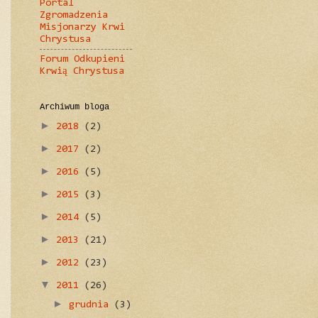
Portal
Zgromadzenia
Misjonarzy Krwi
Chrystusa
Forum Odkupieni
Krwią Chrystusa
Archiwum bloga
►
2018
(2)
►
2017
(2)
►
2016
(5)
►
2015
(3)
►
2014
(5)
►
2013
(21)
►
2012
(23)
▼
2011
(26)
►
grudnia
(3)