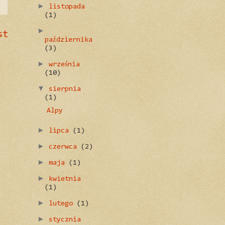
►
listopada
(1)
►
st
października
(3)
►
września
(10)
▼
sierpnia
(1)
Alpy
►
lipca
(1)
►
czerwca
(2)
►
maja
(1)
►
kwietnia
(1)
►
lutego
(1)
►
stycznia