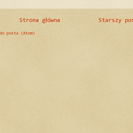
Strona główna
Starszy po
do posta (Atom)