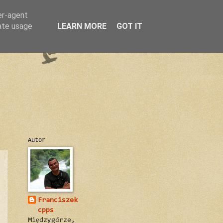
er-agent
rate usage
LEARN MORE
GOT IT
Autor
Franciszek
cpps
Międzygórze,