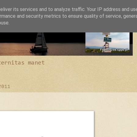
liver its services and to analyze traffic. Your IP address and us
rmance and security metrics to ensure quality of service, gene
buse.
ternitas manet
2011