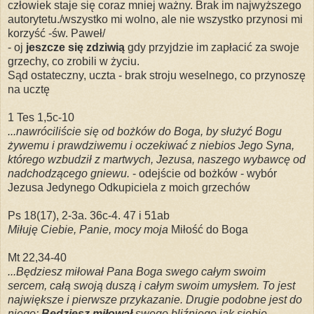
człowiek staje się coraz mniej ważny. Brak im najwyższego
autorytetu./wszystko mi wolno, ale nie wszystko przynosi mi
korzyść -św. Paweł/
- oj
jeszcze się zdziwią
gdy przyjdzie im zapłacić za swoje
grzechy, co zrobili w życiu.
Sąd ostateczny, uczta - brak stroju weselnego, co przynoszę
na ucztę
1 Tes 1,5c-10
...nawróciliście się od bożków do Boga, by służyć Bogu
żywemu i prawdziwemu i oczekiwać z niebios Jego Syna,
którego wzbudził z martwych, Jezusa, naszego wybawcę od
nadchodzącego gniewu.
- odejście od bożków - wybór
Jezusa Jedynego Odkupiciela z moich grzechów
Ps 18(17), 2-3a. 36c-4. 47 i 51ab
Miłuję Ciebie, Panie, mocy moja
Miłość do Boga
Mt 22,34-40
...Będziesz miłował Pana Boga swego całym swoim
sercem, całą swoją duszą i całym swoim umysłem. To jest
największe i pierwsze przykazanie. Drugie podobne jest do
niego:
Będziesz miłował
swego bliźniego jak siebie