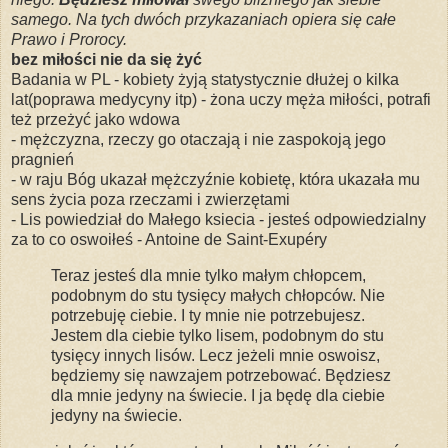
samego. Na tych dwóch przykazaniach opiera się całe
Prawo i Prorocy.
bez miłości nie da się żyć
Badania w PL - kobiety żyją statystycznie dłużej o kilka
lat(poprawa medycyny itp) - żona uczy męża miłości, potrafi
też przeżyć jako wdowa
- mężczyzna, rzeczy go otaczają i nie zaspokoją jego
pragnień
- w raju Bóg ukazał mężczyźnie kobietę, która ukazała mu
sens życia poza rzeczami i zwierzętami
- Lis powiedział do Małego ksiecia - jesteś odpowiedzialny
za to co oswoiłeś - Antoine de Saint-Exupéry
Teraz jesteś dla mnie tylko małym chłopcem,
podobnym do stu tysięcy małych chłopców. Nie
potrzebuję ciebie. I ty mnie nie potrzebujesz.
Jestem dla ciebie tylko lisem, podobnym do stu
tysięcy innych lisów. Lecz jeżeli mnie oswoisz,
będziemy się nawzajem potrzebować. Będziesz
dla mnie jedyny na świecie. I ja będę dla ciebie
jedyny na świecie.