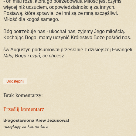
- on miał różę, która go potrzebowała Miłość jest czymś
więcej niż uczuciem, odpowiedzialnością za innych.
Postawą, która sprawia, że inni są ze mną szczęśliwi.
Miłość dla kogoś samego.
Bóg potrzebuje nas - ukochał nas, żyjemy Jego miłością.
Kochając Boga, mamy uczynić Królestwo Boże pośród nas.
św.Augustyn podsumował przesłanie z dzisiejszej Ewangeli
Miłuj Boga i czyń, co chcesz
Udostępnij
Brak komentarzy:
Prześlij komentarz
Błogosławiona Krew Jezusowa!
-dziękuję za komentarz