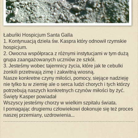
Łabuńki Hospicjum Santa Galla
1. Kontynuacją dzieła św. Kaspra który odnowił rzymskie
hospicjum.
2. Owocna współpraca z różnymi instytucjami w tym dużą
grupa zaangażowanych uczniów ze szkół.
3. Jesteśmy wobec tajemnicy życia, które jak te cebulki
żonkili przetrwają zimę i zakwitną wiosną.
Nasze konkretne czyny miłości, pomocy, siejące nadzieję
nie tylko tu w ziemię ale o serca ludzi chorych i tych którzy
potrzebują naszych konkretnych czynów miłości by żyć.
Święty Kasper powiadał
Wszyscy jesteśmy chorzy w wielkim szpitalu świata.
I pomagając drugiemu człowiekowi dokonuje się też proces
naszej przemiany, uzdrowienia...