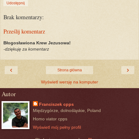
Udostępnij
Brak komentarzy:
Prześlij komentarz
Błogosławiona Krew Jezusowa!
-dziękuję za komentarz
‹
›
Strona główna
Wyświetl wersję na komputer
Autor
Franciszek cpps
Międzygórze, dolnośląskie, Poland
Homo viator cpps
Wyświetl mój pełny profil