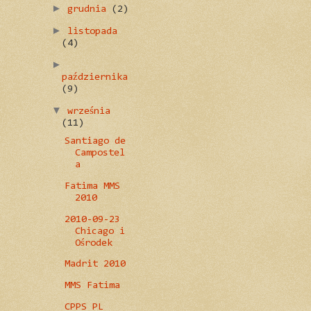
►
grudnia
(2)
►
listopada
(4)
►
października
(9)
▼
września
(11)
Santiago de
Campostel
a
Fatima MMS
2010
2010-09-23
Chicago i
Ośrodek
Madrit 2010
MMS Fatima
CPPS PL