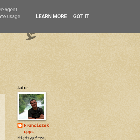
er-agent
rate usage
LEARN MORE
GOT IT
Autor
Franciszek
cpps
Międzygórze,