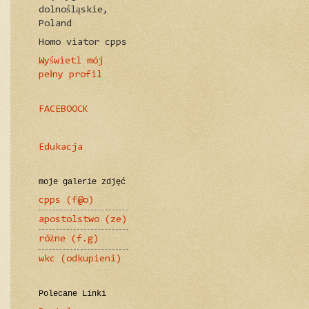
dolnośląskie,
Poland
Homo viator cpps
Wyświetl mój
pełny profil
FACEBOOCK
Edukacja
moje galerie zdjęć
cpps (f@o)
apostolstwo (ze)
różne (f.g)
wkc (odkupieni)
Polecane Linki