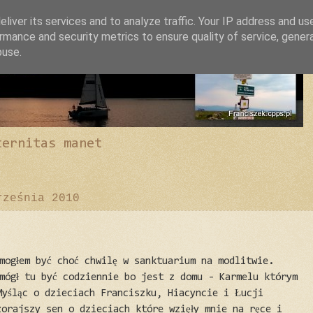
liver its services and to analyze traffic. Your IP address and us
rmance and security metrics to ensure quality of service, gene
buse.
ternitas manet
rześnia 2010
mogłem być choć chwilę w sanktuarium na modlitwie.
 mógł tu być codziennie bo jest z domu - Karmelu którym
Myśląc o dzieciach Franciszku, Hiacyncie i Łucji
zorajszy sen o dzieciach które wzięły mnie na ręce i