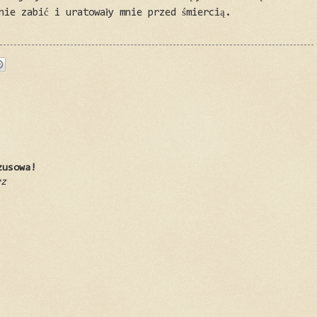
nie zabić i uratowały mnie przed śmiercią.
zusowa!
rz