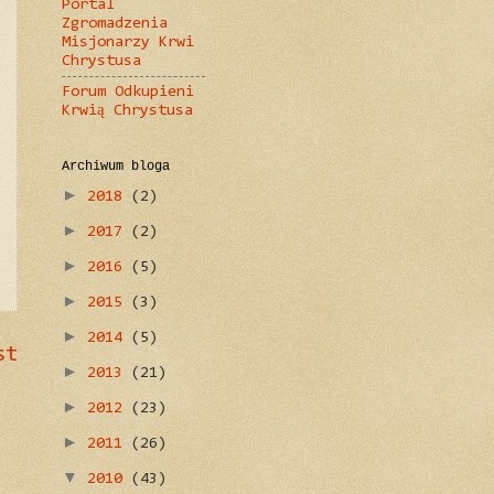
Portal
Zgromadzenia
Misjonarzy Krwi
Chrystusa
Forum Odkupieni
Krwią Chrystusa
Archiwum bloga
►
2018
(2)
►
2017
(2)
►
2016
(5)
►
2015
(3)
►
2014
(5)
st
►
2013
(21)
►
2012
(23)
►
2011
(26)
▼
2010
(43)