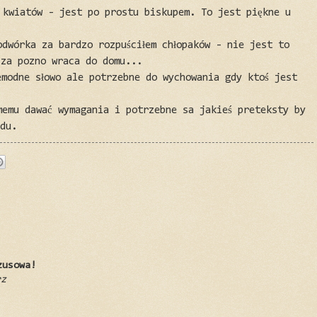
 kwiatów - jest po prostu biskupem. To jest piękne u
odwórka za bardzo rozpuściłem chłopaków - nie jest to
 za pozno wraca do domu...
emodne słowo ale potrzebne do wychowania gdy ktoś jest
memu dawać wymagania i potrzebne sa jakieś preteksty by
odu.
zusowa!
rz