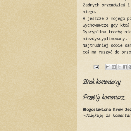
Żadnych przemówień i
niego.
A jeszcze z mojego p
wychowawcze gdy ktoś
Dyscyplina trochę ni
niezdyscyplinowany.
Najtrudniej sobie sa
coś ma ruszyć do prz
Brak komentarzy:
Prześlij komentarz
Błogosławiona Krew Je
-dziękuję za komenta