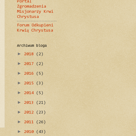
Portal
Zgromadzenia
Misjonarzy Krwi
Chrystusa
Forum Odkupieni
Krwią Chrystusa
Archiwum bloga
►
2018
(2)
►
2017
(2)
►
2016
(5)
►
2015
(3)
►
2014
(5)
►
2013
(21)
►
2012
(23)
►
2011
(26)
►
2010
(43)