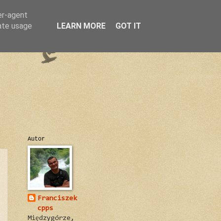
er-agent
rate usage
LEARN MORE
GOT IT
Autor
Franciszek
cpps
Międzygórze,