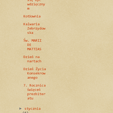
się być
wdzięczny
m
Kotłownia
Kalwaria
Zebrzydow
ska
Św. MARII
DE
MATTIAS
Dzień na
nartach
Dzień Życia
Konsekrow
anego
7. Rocznica
święceń
prezbiter
atu
►
stycznia