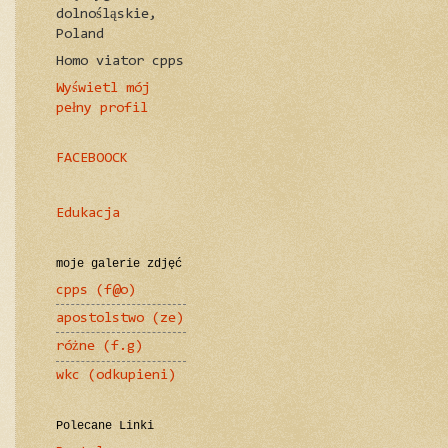
dolnośląskie,
Poland
Homo viator cpps
Wyświetl mój
pełny profil
FACEBOOCK
Edukacja
moje galerie zdjęć
cpps (f@o)
apostolstwo (ze)
różne (f.g)
wkc (odkupieni)
Polecane Linki