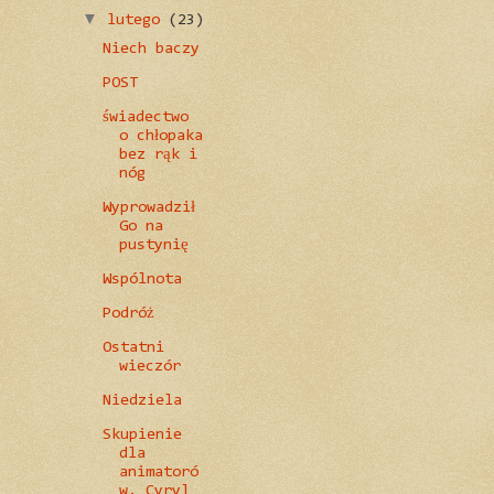
▼
lutego
(23)
Niech baczy
POST
świadectwo
o chłopaka
bez rąk i
nóg
Wyprowadził
Go na
pustynię
Wspólnota
Podróż
Ostatni
wieczór
Niedziela
Skupienie
dla
animatoró
w. Cyryl