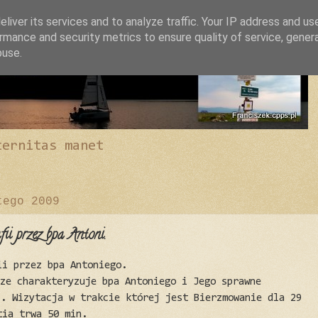
liver its services and to analyze traffic. Your IP address and us
rmance and security metrics to ensure quality of service, gene
buse.
ternitas manet
tego 2009
i przez bpa Antoni.
ii przez bpa Antoniego.
sze charakteryzuje bpa Antoniego i Jego sprawne
i. Wizytacja w trakcie której jest Bierzmowanie dla 29
tia trwa 50 min.