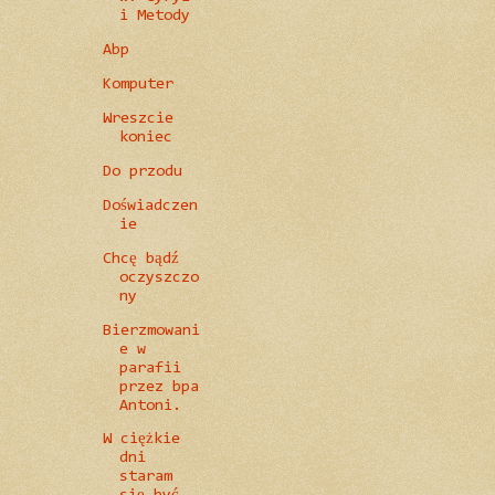
i Metody
Abp
Komputer
Wreszcie
koniec
Do przodu
Doświadczen
ie
Chcę bądź
oczyszczo
ny
Bierzmowani
e w
parafii
przez bpa
Antoni.
W ciężkie
dni
staram