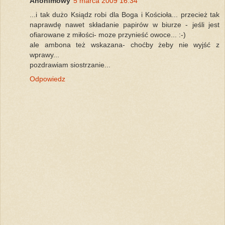
Anonimowy
5 marca 2009 16:34
...i tak dużo Ksiądz robi dla Boga i Kościoła... przecież tak
naprawdę nawet składanie papirów w biurze - jeśli jest
ofiarowane z miłości- moze przynieść owoce... :-)
ale ambona też wskazana- choćby żeby nie wyjść z
wprawy...
pozdrawiam siostrzanie...
Odpowiedz