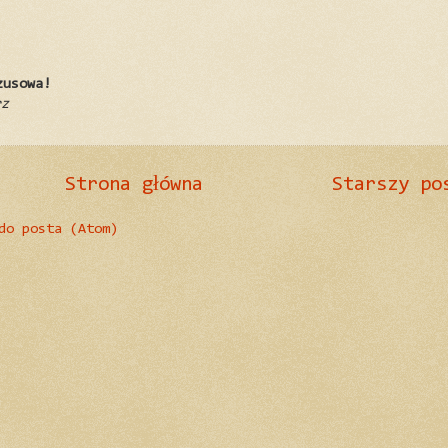
zusowa!
rz
Strona główna
Starszy po
do posta (Atom)