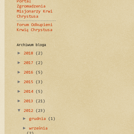
Portal
Zgromadzenia
Misjonarzy Krwi
Chrystusa
Forum Odkupieni
Krwią Chrystusa
Archiwum bloga
►
2018
(2)
►
2017
(2)
►
2016
(5)
►
2015
(3)
►
2014
(5)
►
2013
(21)
▼
2012
(23)
►
grudnia
(1)
►
września
(2)