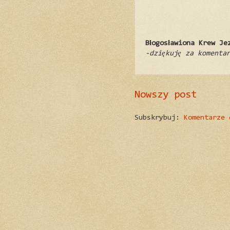
Błogosławiona Krew Je
-dziękuję za komenta
Nowszy post
Subskrybuj:
Komentarze 