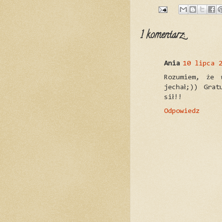
1 komentarz:
Ania
10 lipca 
Rozumiem, że 
jechał;)) Gra
sił!!
Odpowiedz