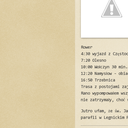
Rower
4:30 wyjazd z Często
7:20 Olesno
10:00 Wołczyn 30 min.
12:20 Namysłow - obi
16:50 Trzebnica
Trasa z postojami za
Rano wypompowałem wsz
nie zatrzymały, choć 
Jutro ufam, że św. J
parafii w Legnickim 