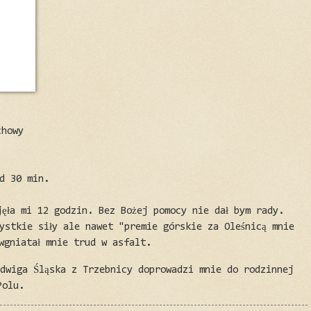
chowy
ad 30 min.
jęła mi 12 godzin. Bez Bożej pomocy nie dał bym rady.
ystkie siły ale nawet "premie górskie za Oleśnicą mnie
wgniatał mnie trud w asfalt.
adwiga Śląska z Trzebnicy doprowadzi mnie do rodzinnej
Polu.