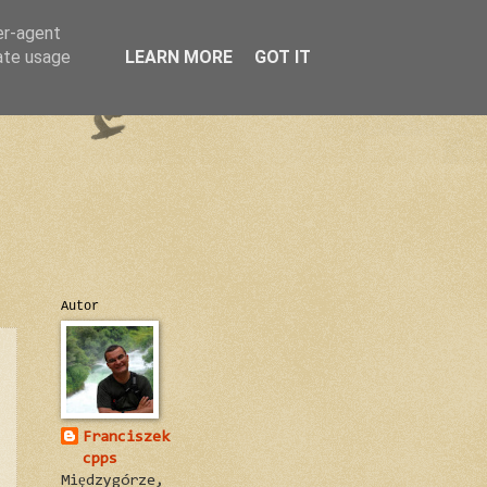
er-agent
rate usage
LEARN MORE
GOT IT
Autor
Franciszek
cpps
Międzygórze,