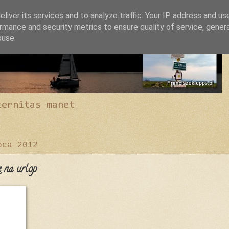
liver its services and to analyze traffic. Your IP address and us
rmance and security metrics to ensure quality of service, gene
buse.
ternitas manet
pca 2012
 na urlop