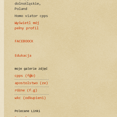
dolnośląskie,
Poland
Homo viator cpps
Wyświetl mój
pełny profil
FACEBOOCK
Edukacja
moje galerie zdjęć
cpps (f@o)
apostolstwo (ze)
różne (f.g)
wkc (odkupieni)
Polecane Linki