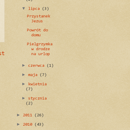
▼
lipca
(3)
Przystanek
Jezus
Powrót do
domu
Pielgrzymka
w drodze
st
na urlop
►
czerwca
(1)
►
maja
(7)
►
kwietnia
(7)
►
stycznia
(2)
►
2011
(26)
►
2010
(43)