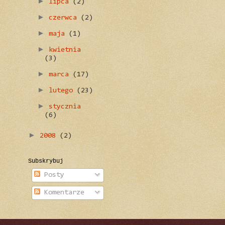
►
lipca
(2)
►
czerwca
(2)
►
maja
(1)
►
kwietnia
(3)
►
marca
(17)
►
lutego
(23)
►
stycznia
(6)
►
2008
(2)
Subskrybuj
Posty
Komentarze