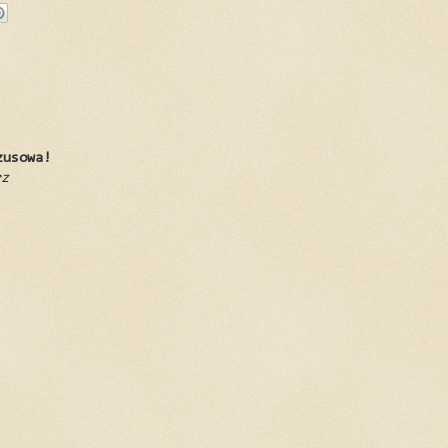
zusowa!
rz