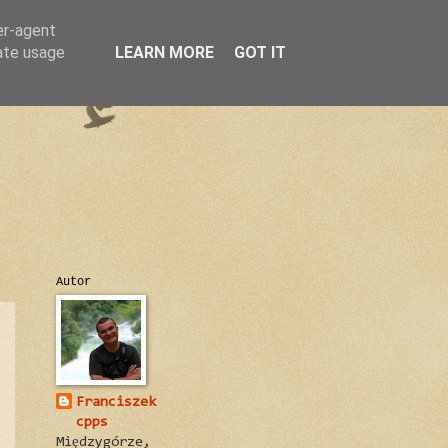
er-agent
rate usage
LEARN MORE
GOT IT
Autor
Franciszek
cpps
Międzygórze,