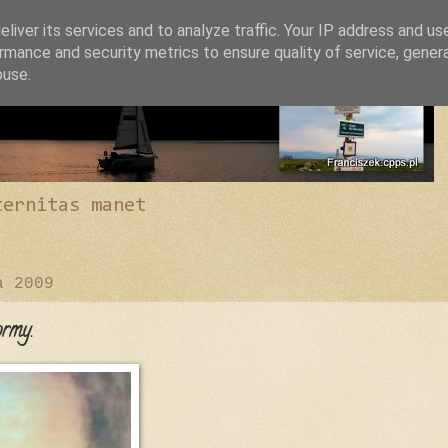
liver its services and to analyze traffic. Your IP address and us
rmance and security metrics to ensure quality of service, gene
buse.
ternitas manet
a 2009
rmy.