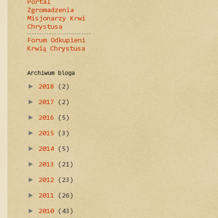
Portal
Zgromadzenia
Misjonarzy Krwi
Chrystusa
Forum Odkupieni
Krwią Chrystusa
Archiwum bloga
►
2018
(2)
►
2017
(2)
►
2016
(5)
►
2015
(3)
►
2014
(5)
►
2013
(21)
►
2012
(23)
►
2011
(26)
►
2010
(43)