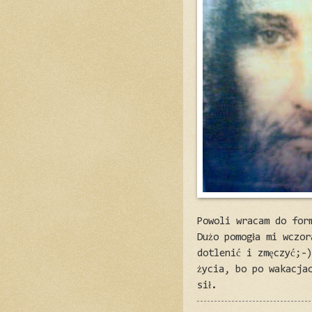
Powoli wracam do for
Dużo pomogła mi wczor
dotlenić i zmęczyć;-
życia, bo po wakacja
sił.