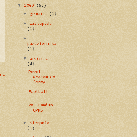
▼
2009
(62)
►
grudnia
(1)
►
listopada
(1)
►
października
(1)
▼
września
(4)
Powoli
st
wracam do
formy.
Football
ks. Damian
CPPS
►
sierpnia
(1)