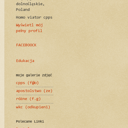
dolnośląskie,
Poland
Homo viator cpps
Wyświetl mój
pełny profil
FACEBOOCK
Edukacja
moje galerie zdjęć
cpps (f@o)
apostolstwo (ze)
różne (f.g)
wkc (odkupieni)
Polecane Linki