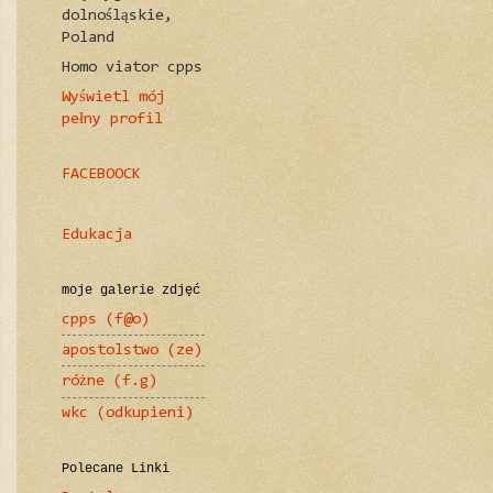
dolnośląskie,
Poland
Homo viator cpps
Wyświetl mój
pełny profil
FACEBOOCK
Edukacja
moje galerie zdjęć
cpps (f@o)
apostolstwo (ze)
różne (f.g)
wkc (odkupieni)
Polecane Linki