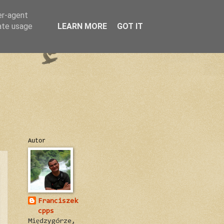
er-agent
rate usage
LEARN MORE
GOT IT
Autor
Franciszek
cpps
Międzygórze,