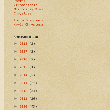
Portal
Zgromadzenia
Misjonarzy Krwi
Chrystusa
Forum Odkupieni
Krwią Chrystusa
Archiwum bloga
►
2018
(2)
►
2017
(2)
►
2016
(5)
►
2015
(3)
►
2014
(5)
►
2013
(21)
►
2012
(23)
►
2011
(26)
►
2010
(43)