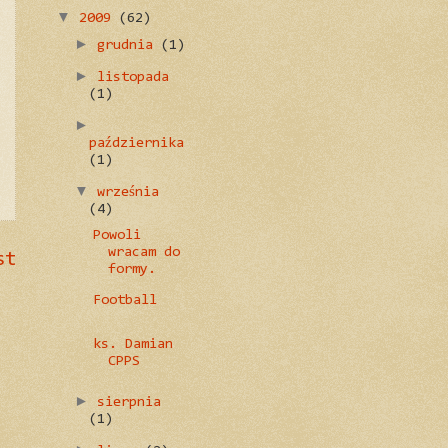
▼
2009
(62)
►
grudnia
(1)
►
listopada
(1)
►
października
(1)
▼
września
(4)
Powoli
wracam do
st
formy.
Football
ks. Damian
CPPS
►
sierpnia
(1)