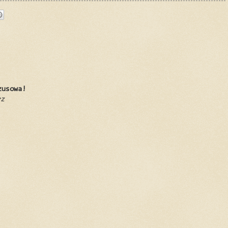
zusowa!
rz