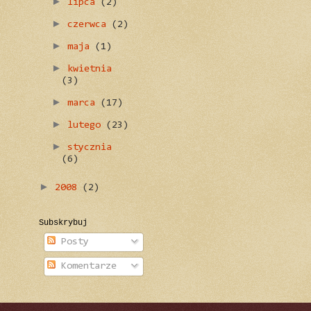
►
lipca
(2)
►
czerwca
(2)
►
maja
(1)
►
kwietnia
(3)
►
marca
(17)
►
lutego
(23)
►
stycznia
(6)
►
2008
(2)
Subskrybuj
Posty
Komentarze