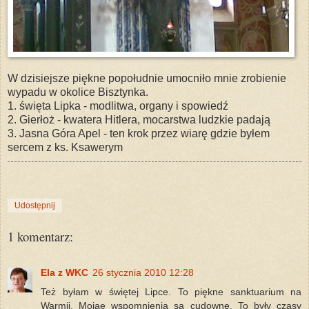
W dzisiejsze piękne popołudnie umocniło mnie zrobienie
wypadu w okolice Bisztynka.
1. święta Lipka - modlitwa, organy i spowiedź
2. Gierłoż - kwatera Hitlera, mocarstwa ludzkie padają
3. Jasna Góra Apel - ten krok przez wiarę gdzie byłem
sercem z ks. Ksawerym
Udostępnij
1 komentarz:
Ela z WKC
26 stycznia 2010 12:28
Też byłam w świętej Lipce. To piękne sanktuarium na
Warmii. Mojae wspomnienia są cudowne. To były czasy