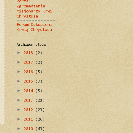
Portal
Zgromadzenia
Misjonarzy Krwi
Chrystusa
Forum Odkupieni
Krwią Chrystusa
Archiwum bloga
►
2018
(2)
►
2017
(2)
►
2016
(5)
►
2015
(3)
►
2014
(5)
►
2013
(21)
►
2012
(23)
►
2011
(26)
►
2010
(43)