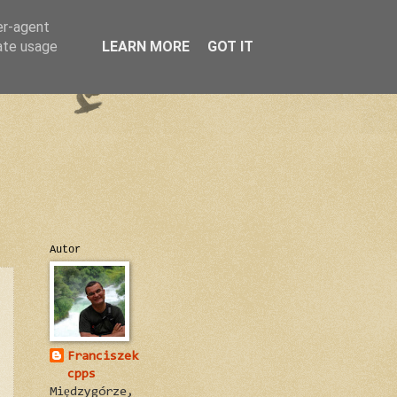
er-agent
rate usage
LEARN MORE
GOT IT
Autor
Franciszek
cpps
Międzygórze,