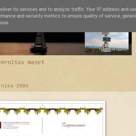
liver its services and to analyze traffic. Your IP address and us
rmance and security metrics to ensure quality of service, gene
buse.
ternitas manet
rnika 2008