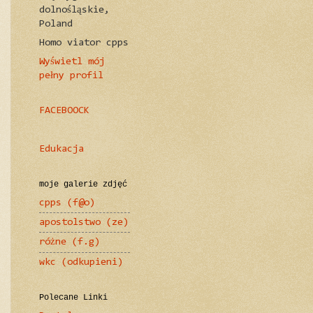
dolnośląskie,
Poland
Homo viator cpps
Wyświetl mój
pełny profil
FACEBOOCK
Edukacja
moje galerie zdjęć
cpps (f@o)
apostolstwo (ze)
różne (f.g)
wkc (odkupieni)
Polecane Linki