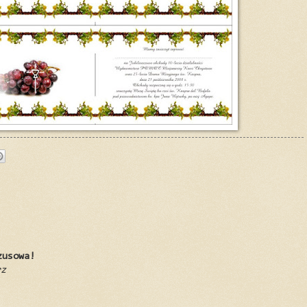
zusowa!
rz