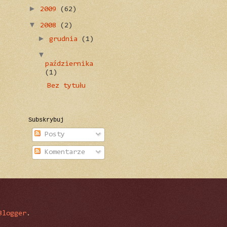
►
2009
(62)
▼
2008
(2)
►
grudnia
(1)
▼
października
(1)
Bez tytułu
Subskrybuj
Posty
Komentarze
Blogger
.